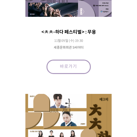
<ㅊㅊ-하다 페스티벌> : 무용
11월 09일 (수) 19:30
세종문화회관 S씨어터
바로가기