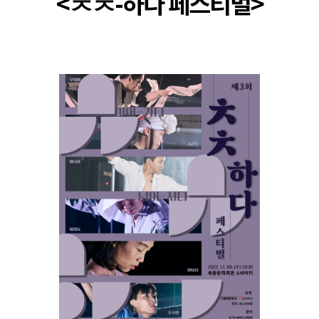
<ㅊㅊ-하다 페스티벌>