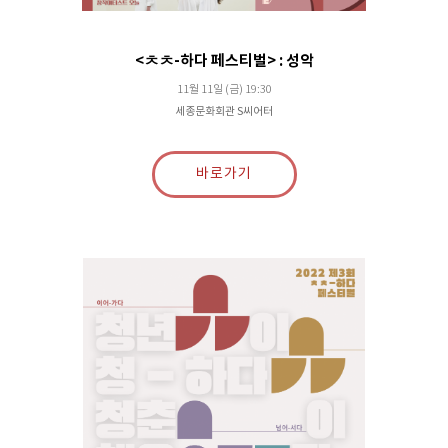
<ㅊㅊ-하다 페스티벌> : 성악
11월 11일 (금) 19:30
세종문화회관 S씨어터
바로가기