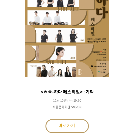
<ㅊㅊ-하다 페스티벌> : 기악
11월 10일 (목) 19:30
세종문화회관 S씨어터
바로가기