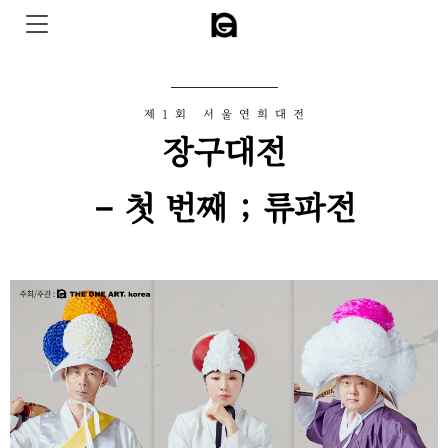
제1회 서울연희대전
장구대전
- 첫 번째 ; 류파전