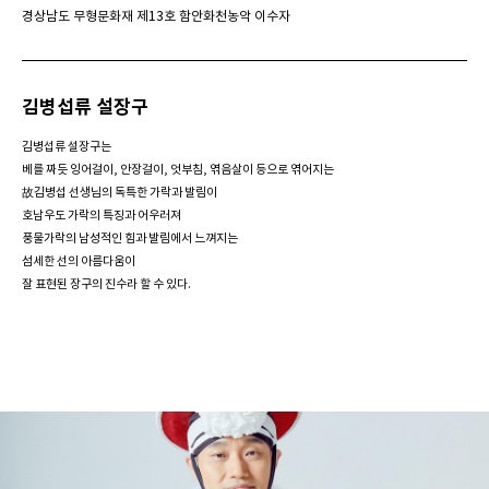
경상남도 무형문화재 제13호 함안화천농악 이수자
김병섭류 설장구
김병섭류 설장구는
베를 짜듯 잉어걸이,
안장걸이, 엇부침, 엮음살이 등으로
엮어지는
故김병섭 선생님의 독특한 가락과 발림이
호남우도 가락의 특징과 어우러져
풍물가락의 남성적인 힘과 발림에서 느껴지는
섬세한 선의 아름다움이
잘 표현된
장구의 진수라 할 수 있다.