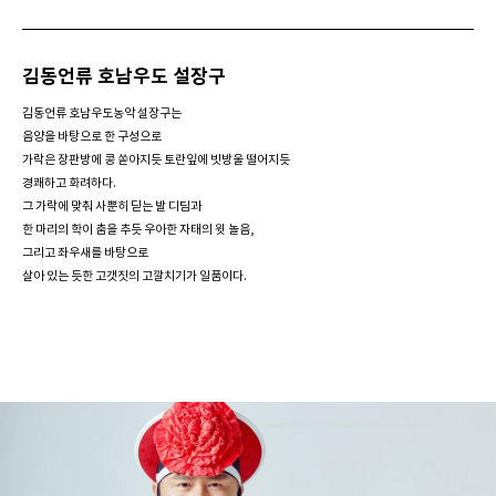
김동언류 호남우도 설장구
김동언류 호남우도농악 설장구는
음양을 바탕으로 한 구성으로
가락은
장판방에 콩 쏟아지듯 토란잎에 빗방울 떨어지듯
경쾌하고 화려하다.
그 가락에 맞춰 사뿐히 딛는 발 디딤과
한 마리의 학이 춤을 추듯
우아한 자태의 윗 놀음,
그리고 좌우새를 바탕으로
살아 있는 듯한 고갯짓의 고깔치기가 일품이다.