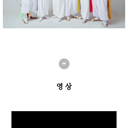
arrow_drop_down_circle
영상