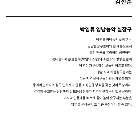
김한준
박염류 영남농악 설장구
박염류 영남농악 설장구는
영남설장구놀이의 한 계통으로서
예전 전국을 유랑하며 공연하던
솟대쟁이패
故송철수(박염의 스승)와 조판조의 영향을 받아
박염이 재구성하여
오늘에 이르고 있다.
영남 지역의 설장구놀이는
다른 지역 설장구놀이와는
차별화 되게
꽹과리 연희자와 장구 연희자의
합동(1:1)연행 방식을 갖는 것이 특징이다.
각각의 주고받는 장단마다 상모놀음 전개가
지역적 설장구의 멋을 살리며
마지막 연풍대를
빠르게 돌아 높이 솟구치는 부분은
박염류 설장구의 또 다른 특징이라 할 수 있다.