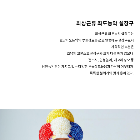
최상근류 좌도농악 설장구
최상근류 좌도농악 설장구는
호남좌도농악의 부들상모를 쓰고 연행하는 설장구로서
가락적인 부분은
호남의 고깔소고 설장구와
크게 다를 바가 없으나
전조시, 연봉놀이, 개꼬리 상모 등
남원농악만이 가지고 있는
다양한 부들상모놀음과
가락이 어우러져
독특한 분위기의 멋과 흥이 있다.