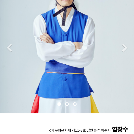
Previous
N
염창수
국가무형문화재 제11-8호 남원농악 이수자