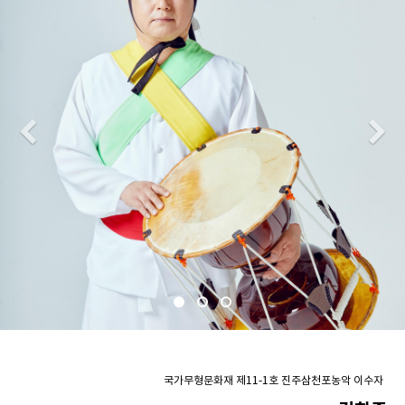
Previous
N
국가무형문화재 제11-1호 진주삼천포농악 이수자