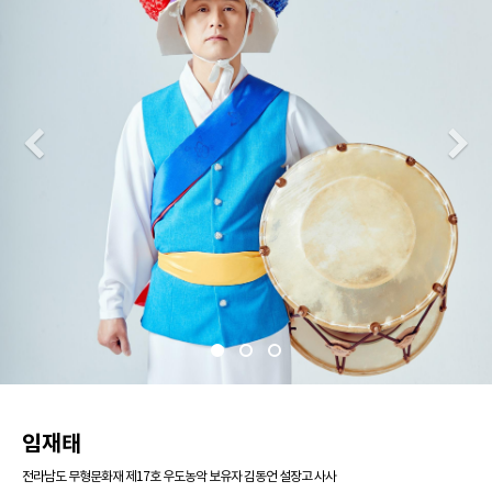
Previous
N
임재태
전라남도 무형문화재 제17호 우도농악 보유자 김동언 설장고 사사