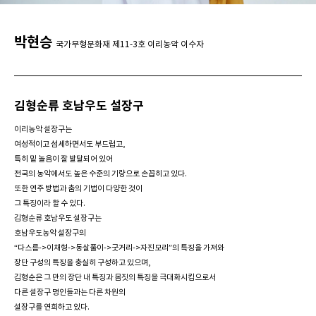
박현승
국가무형문화재 제11-3호 이리농악 이수자
김형순류 호남우도 설장구
이리농악 설장구는
여성적이고 섬세하면서도 부드럽고,
특히 밑 놀음이 잘 발달되어 있어
전국의 농악에서도
높은 수준의 기량으로 손꼽히고 있다.
또한 연주 방법과 춤의 기법이 다양한 것이
그 특징이라 할 수 있다.
김형순류 호남우도 설장구는
호남우도농악 설장구의
“다스름->이채형->동살풀이->굿거리->자진모리”의 특징을 가져와
장단 구성의 특징을
충실히 구성하고 있으며,
김형순은 그 만의 장단 내
특징과 몸짓의 특징을
극대화시킴으로서
다른 설장구 명인들과는
다른 차원의
설장구를 연희하고 있다.