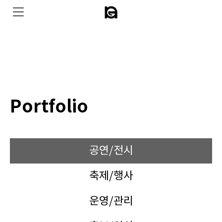
Portfolio
공연/전시
축제/행사
운영/관리