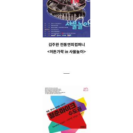
김주완 전통연희컴퍼니
<허튼가락 in 사물놀이>