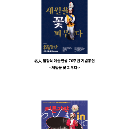
名人 임광식 예술인생 70주년 기념공연
<세월을 꽃 피우다>