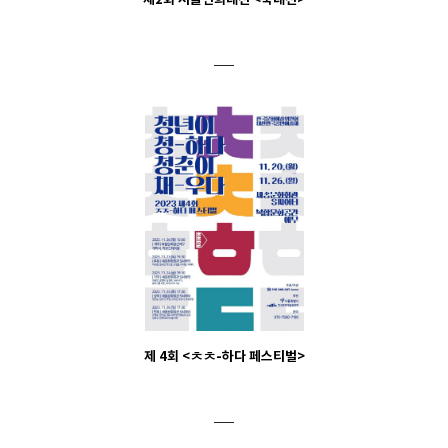
제2회 서울연희대전 <북대전>
제 4회 <ㅊㅊ-하다 페스티벌>