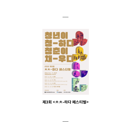
제3회 <ㅊㅊ-하다 페스티벌>