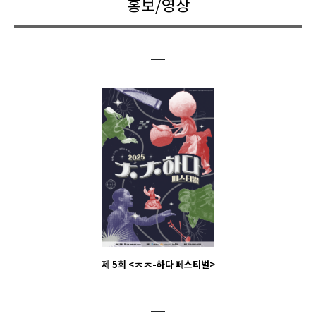
홍보/영상
제 5회 <ㅊㅊ-하다 페스티벌>