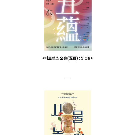
<타로맨스 오온(五蘊) : 5 ON>